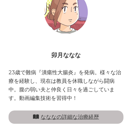
動
期」
の
食
事
の”基
本”
卯月ななな
へ
の
23歳で難病『潰瘍性大腸炎』を発病。様々な治
療を経験し、現在は教員を休職しながら闘病
中。腹の弱い夫と仲良く日々を過ごしていま
す。動画編集技術を習得中！
なななの詳細な治療経歴