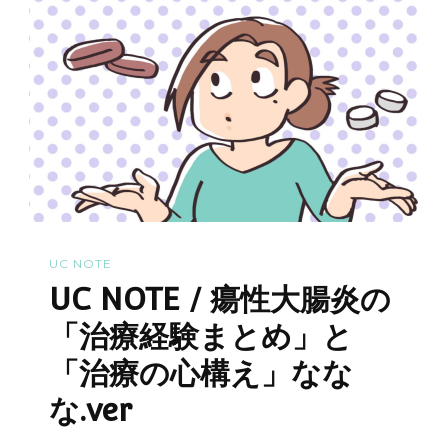
性
大
腸
炎
の
患
者
が
治
UC NOTE
療
UC NOTE / 瘍性大腸炎の
法
の
「治療経験まとめ」と
選
「治療の心構え」なな
択・
な.ver
決
定