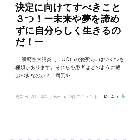
決定に向けてすべきこと
３つ！ー未来や夢を諦め
ずに自分らしく生きるの
だ！ー
潰瘍性大腸炎（＝UC）の治療法にはいくつも
種類があります。それらを患者はどのように選
ぶべきなのか？「病気を …
UC
更新日:
2021年7月16日
0件のコメント
READ
NOTE
/
潰
瘍