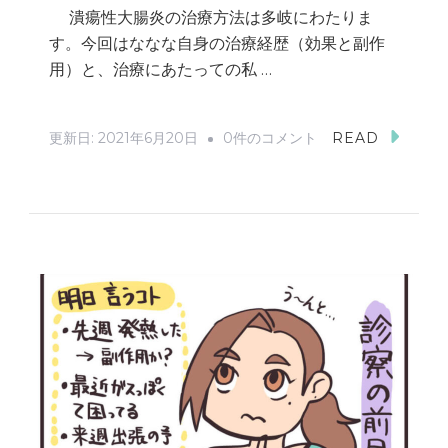
潰瘍性大腸炎の治療方法は多岐にわたりま
に
す。今回はななな自身の治療経歴（効果と副作
向
用）と、治療にあたっての私 …
け
て
UC
す
更新日:
2021年6月20日
0件のコメント
READ
NOTE
べ
/
き
瘍
こ
性
と
大
３
腸
つ！
炎
ー
の
未
「治
来
療
や