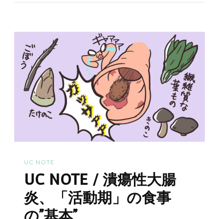
潰
の
ー
瘍
へ
性
の
大
腸
炎
の
診
察
で
絶
UC NOTE
対
UC NOTE / 潰瘍性大腸
に
伝
炎、「活動期」の食事
え
の”基本”