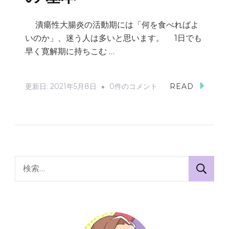
る
べ
潰瘍性大腸炎の活動期には「何を食べればよ
き
いのか」、迷う人は多いと思います。 1日でも
こ
早く寛解期に持ちこむ …
と
３
UC
更新日:
2021年5月8日
0件のコメント
READ
つ！
NOTE
へ
/
の
潰
瘍
性
検
大
索:
腸
炎、
「活