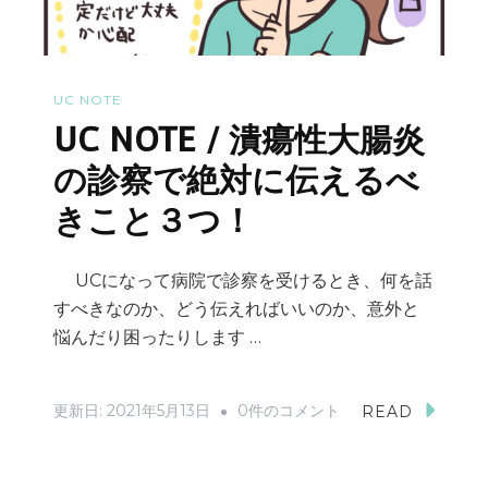
経
夢
験
を
ま
諦
UC NOTE
と
め
UC NOTE / 潰瘍性大腸炎
め」
ず
と
に
の診察で絶対に伝えるべ
「治
自
きこと３つ！
療
分
の
ら
UCになって病院で診察を受けるとき、何を話
心
し
すべきなのか、どう伝えればいいのか、意外と
構
く
悩んだり困ったりします …
え」
生
な
き
UC
更新日:
2021年5月13日
0件のコメント
READ
な
る
NOTE
な.ver
の
/
へ
だ！